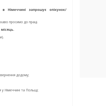
 в Німеччині запрошує опікунок/
каво просимо до праці.
 місяць.
и).
овернення додому;
у Німеччині та Польщі;