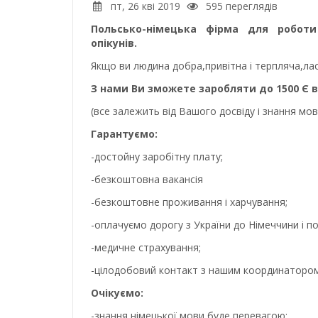
пт, 26 кві 2019
595 переглядів
Польсько-німецька фірма для роботи
опікунів.
Якщо ви людина добра,привітна і терпляча,лас
З нами Ви зможете заробляти до 1500 Є в
(все залежить від Вашого досвіду і знання мов
Гарантуємо:
-достойну заробітну плату;
-безкоштовна вакансія
-безкоштовне проживання і харчування;
-оплачуємо дорогу з України до Німеччини і п
-медичне страхування;
-цілодобовий контакт з нашим координатором 
Очікуємо:
-знання німецької мови буде перевагою;