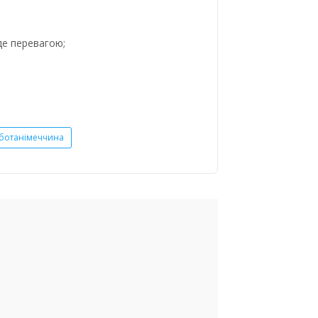
де перевагою;
ботанімеччина