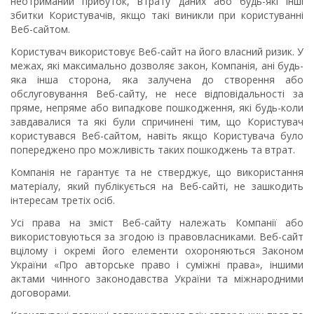
неотриманий прибуток, втрату даних або будь-які інші
збитки Користувачів, якщо такі виникли при користуванні
Веб-сайтом.
Користувач використовує Веб-сайт на його власний ризик. У
межах, які максимально дозволяє закон, Компанія, ані будь-
яка інша сторона, яка залучена до створення або
обслуговування Веб-сайту, не несе відповідальності за
пряме, непряме або випадкове пошкодження, які будь-коли
завдавалися та які були спричинені тим, що Користувач
користувався Веб-сайтом, навіть якщо Користувача було
попереджено про можливість таких пошкоджень та втрат.
Компанія не гарантує та не стверджує, що використання
матеріалу, який публікується на Веб-сайті, не зашкодить
інтересам третіх осіб.
Усі права на зміст Веб-сайту належать Компанії або
використовуються за згодою із правовласниками. Веб-сайт
вцілому і окремі його елементи охороняються Законом
України «Про авторське право і суміжні права», іншими
актами чинного законодавства України та міжнародними
договорами.