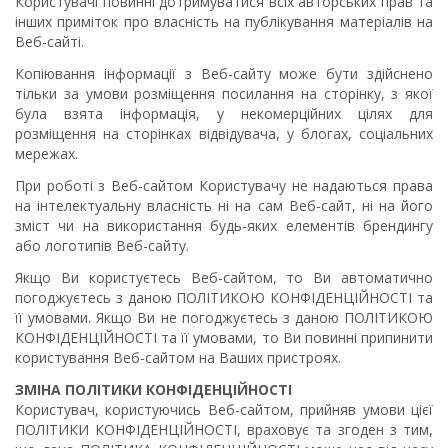
Користувачі повинні дотримуватися всіх авторських прав та
інших приміток про власність на публікування матеріалів на
Веб-сайті.
Копіювання інформації з Веб-сайту може бути здійснено
тільки за умови розміщення посилання на сторінку, з якої
була взята інформація, у некомерційних цілях для
розміщення на сторінках відвідувача, у блогах, соціальних
мережах.
При роботі з Веб-сайтом Користувачу не надаються права
на інтелектуальну власність ні на сам Веб-сайт, ні на його
зміст чи на використання будь-яких елементів брендингу
або логотипів Веб-сайту.
Якщо Ви користуєтесь Веб-сайтом, то Ви автоматично
погоджуєтесь з даною ПОЛІТИКОЮ КОНФІДЕНЦІЙНОСТІ та
її умовами. Якщо Ви не погоджуєтесь з даною ПОЛІТИКОЮ
КОНФІДЕНЦІЙНОСТІ та її умовами, то Ви повинні припинити
користування Веб-сайтом на Ваших пристроях.
ЗМІНА ПОЛІТИКИ КОНФІДЕНЦІЙНОСТІ
Користувач, користуючись Веб-сайтом, прийняв умови цієї
ПОЛІТИКИ КОНФІДЕНЦІЙНОСТІ, враховує та згоден з тим,