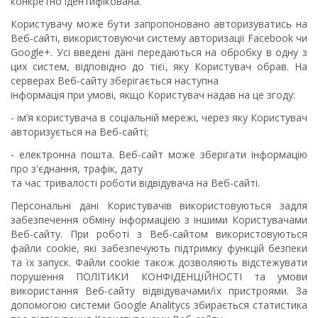
конкретно ідентифікована.
Користувачу може бути запропоновано авторизуватись на
Веб-сайті, використовуючи систему авторизації Facebook чи
Google+. Усі введені дані передаються на обробку в одну з
цих систем, відповідно до тієї, яку Користувач обрав. На
серверах Веб-сайту зберігається наступна
інформація при умові, якщо Користувач надав на це згоду:
- ім’я користувача в соціальній мережі, через яку Користувач
авторизується на Веб-сайті;
- електронна пошта. Веб-сайт може зберігати інформацію
про з'єднання, трафік, дату
та час тривалості роботи відвідувача на Веб-сайті.
Персональні дані Користувачів використовуються задля
забезпечення обміну інформацією з іншими Користувачами
Веб-сайту. При роботі з Веб-сайтом використовуються
файли cookie, які забезпечують підтримку функцій безпеки
та їх запуск. Файли cookie також дозволяють відстежувати
порушення ПОЛІТИКИ КОНФІДЕНЦІЙНОСТІ та умови
використання Веб-сайту відвідувачами/їх пристроями. За
допомогою системи Google Analitycs збирається статистика