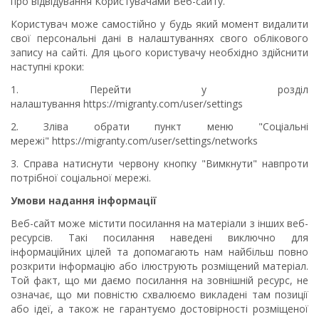
про відвідування Користувачами Веб-сайту.
Користувач може самостійно у будь який момент видалити
свої персональні дані в налаштуваннях свого облікового
запису на сайті. Для цього користувачу необхідно здійснити
наступні кроки:
1. Перейти у розділ
налаштування https://migranty.com/user/settings
2. Зліва обрати пункт меню "Соціальні
мережі" https://migranty.com/user/settings/networks
3. Справа натиснути червону кнопку "Вимкнути" навпроти
потрібної соціальної мережі.
Умови надання інформації
Веб-сайт може містити посилання на матеріали з інших веб-
ресурсів. Такі посилання наведені виключно для
інформаційних цілей та допомагають нам найбільш повно
розкрити інформацію або ілюструють розміщений матеріал.
Той факт, що ми даємо посилання на зовнішній ресурс, не
означає, що ми повністю схвалюємо викладені там позиції
або ідеї, а також не гарантуємо достовірності розміщеної