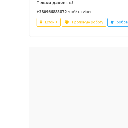
Тільки дзвоніть!
+380966883872
моб/та viber
Естонія
Пропоную роботу
робот