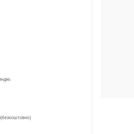
яндію.
і(безкоштовно)