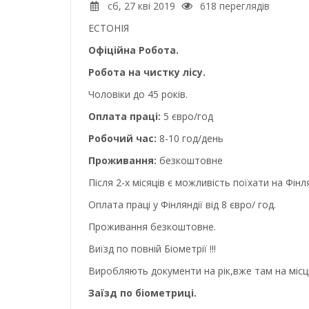
сб, 27 кві 2019
618 переглядів
ЕСТОНІЯ
Офіційна Робота.
Робота на чистку лісу.
Чоловіки до 45 років.
Оплата праці:
5 євро/год
Робочий час:
8-10 год/день
Проживання:
безкоштовне
Після 2-х місяців є можливість поїхати на Фінл
Оплата праці у Фінляндії від 8 євро/ год.
Проживання безкоштовне.
Виїзд по повній Біометрії !!!
Виробляють документи на рік,вже там на місц
Заїзд по біометриці.