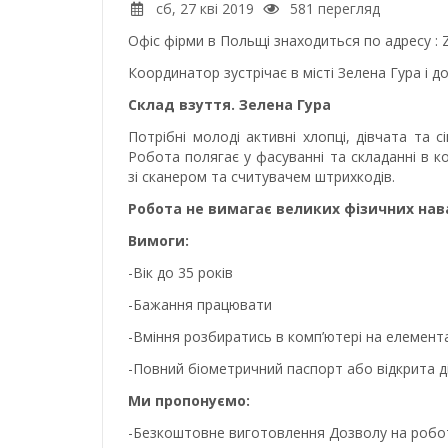
сб, 27 кві 2019
581 перегляд
Офіс фірми в Польщі знаходиться по адресу : Z
Координатор зустрічає в місті Зелена Гура і 
Склад взуття. Зелена Гура
Потрібні молоді активні хлопці, дівчата та с
Робота полягає у фасуванні та складанні в 
зі сканером та считувачем штрихкодів.
Робота не вимагає великих фізичних на
Вимоги:
-Вік до 35 років
-Бажання працювати
-Вміння розбиратись в комп’ютері на елемент
-Повний біометричний паспорт або відкрита дій
Ми пропонуємо:
-Безкоштовне виготовлення Дозволу на робот