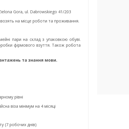
ielona Gora, ul. Dabrowskiego 41/203
довозять на місце роботи та проживання.
імейні пари на склад з упаковкою обуві.
коробки фірмового взуття. Також робота
вантажень та знання мови.
арному рівні
сна віза мінімум на 4 місяці
у (7 робочих днів)