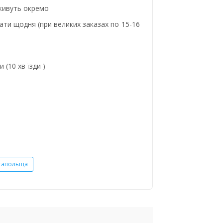
 живуть окремо
ати щодня (при великих заказах по 15-16
 (10 хв їзди )
тапольща