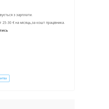
вується з зарплати.
т 25-30 € на місяць,за кошт працівника.
атись
итва