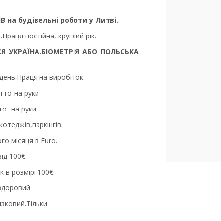
на будівельні роботи у Литві.
ця постійна, круглий рік.
Я УКРАЇНА.БІОМЕТРІЯ АБО ПОЛЬСЬКА
ждень.Праця на виробіток.
етто-на руки
то -на руки
котеджів,паркінгів.
го місяця в Euro.
ід 100€.
 в розмірі 100€.
 здоровий
язковий.Тільки