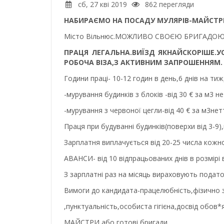
сб, 27 кві 2019
862 перегляди
НАБИРАЄМО НА ПОСАДУ МУЛЯРІВ-МАЙСТРІВ 
Місто Вільнюс.МОЖЛИВО СВОЄЮ БРИГАДОЮ.Пра
ПРАЦЯ ЛЕГАЛЬНА.ВИЇЗД ЯКНАЙСКОРІШЕ.УС
РОБОЧА ВІЗА,З АКТИВНИМ ЗАПРОШЕННЯМ.
Години праці- 10-12 годин в день,6 днів на ти
-мурування будинків з блоків -від 30 € за м3 н
-мурування з червоної цегли-від 40 € за м3нет
Праця при будуванні будинків(поверхи від 3-9),
Зарплатня виплачується від 20-25 числа кожно
АВАНСИ- від 10 відпрацьованих днів в розмірі в
З зарплатні раз на місяць вираховують податок
Вимоги до кандидата-працелюбність,фізично
,пунктуальність,особиста гігієна,досвід обов*
МАЙСТРИ або готові бригади.