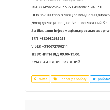
ЖИТЛО-квартири ,по 2-3 чоловік в кімнаті.
Ціна 85-100 €вро в місяц за комунальні,вирахо
Доїзд до місця праці по Вільнюсі-місячний біле
За більшою інформацією,просимо зверт
ТЕЛ.
+380982685258
VIBER
+380672796211
ДЗВОНИТИ ВІД 09.00-19.00.
СУБОТА-НЕДІЛЯ ВИХІДНИЙ.
Литва
Пропоную роботу
роботал