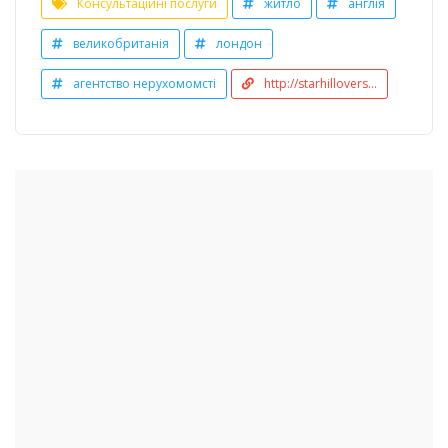
Консультаційні послуги
житло
англія
великобританія
лондон
агентство нерухомомсті
http://starhillovers...