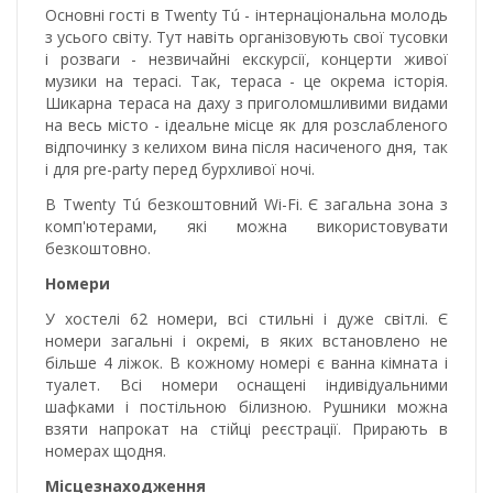
Основні гості в Twenty Tú - інтернаціональна молодь
з усього світу. Тут навіть організовують свої тусовки
і розваги - незвичайні екскурсії, концерти живої
музики на терасі. Так, тераса - це окрема історія.
Шикарна тераса на даху з приголомшливими видами
на весь місто - ідеальне місце як для розслабленого
відпочинку з келихом вина після насиченого дня, так
і для pre-party перед бурхливої ​​ночі.
В Twenty Tú безкоштовний Wi-Fi. Є загальна зона з
комп'ютерами, які можна використовувати
безкоштовно.
Номери
У хостелі 62 номери, всі стильні і дуже світлі. Є
номери загальні і окремі, в яких встановлено не
більше 4 ліжок. В кожному номері є ванна кімната і
туалет. Всі номери оснащені індивідуальними
шафками і постільною білизною. Рушники можна
взяти напрокат на стійці реєстрації. Прирають в
номерах щодня.
Місцезнаходження