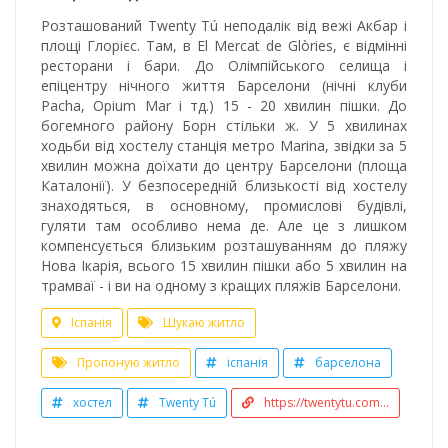
Розташований Twenty Tú неподалік від вежі Акбар і
площі Глорієс. Там, в El Mercat de Glòries, є відмінні
ресторани і бари. До Олімпійського селища і
епіцентру нічного життя Барселони (нічні клуби
Pacha, Opium Mar і тд.) 15 - 20 хвилин пішки. До
богемного району Борн стільки ж. У 5 хвилинах
ходьби від хостелу станція метро Marina, звідки за 5
хвилин можна доїхати до центру Барселони (площа
Каталонії). У безпосередній близькості від хостелу
знаходяться, в основному, промислові будівлі,
гуляти там особливо нема де. Але це з лишком
компенсується близьким розташуванням до пляжу
Нова Ікарія, всього 15 хвилин пішки або 5 хвилин на
трамваї - і ви на одному з кращих пляжів Барселони.
Іспанія
Шукаю житло
Пропоную житло
іспанія
барселона
хостел
Twenty Tú
https://twentytu.com...