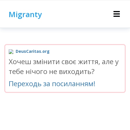
Migranty
Toggle
navigat
DeusCaritas.org
Хочеш змінити своє життя, але у
тебе нічого не виходить?
Переходь за посиланням!