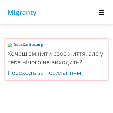
Migranty
Toggle
navigat
DeusCaritas.org
Хочеш змінити своє життя, але у
тебе нічого не виходить?
Переходь за посиланням!