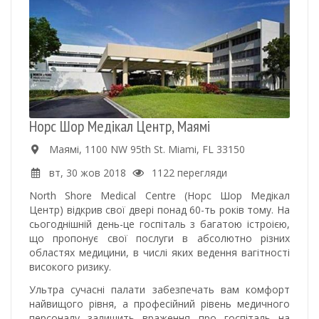
Норс Шор Медікал Центр, Маямі
Маямі, 1100 NW 95th St. Miami, FL 33150
вт, 30 жов 2018
1122 перегляди
North Shore Medical Centre (Норс Шор Медікал
Центр) відкрив свої двері понад 60-ть років тому. На
сьогоднішній день-це госпіталь з багатою істроією,
що пропонує свої послуги в абсолютно різних
областях медицини, в числі яких ведення вагітності
високого ризику.
Ультра сучасні палати забезпечать вам комфорт
найвищого рівня, а професійний рівень медичного
персоналу залишить враження про госпіталь на