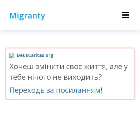
Migranty
Toggle
navigat
DeusCaritas.org
Хочеш змінити своє життя, але у
тебе нічого не виходить?
Переходь за посиланням!