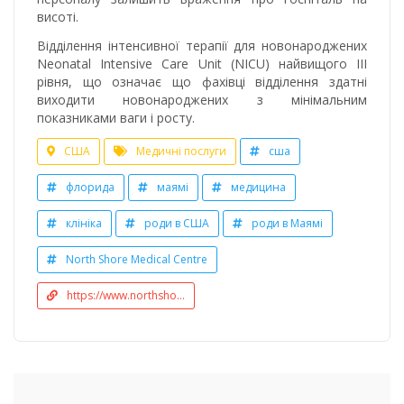
висоті.
Відділення інтенсивної терапії для новонароджених
Neonatal Intensive Care Unit (NICU) найвищого III
рівня, що означає що фахівці відділення здатні
виходити новонароджених з мінімальним
показниками ваги і росту.
США
Медичні послуги
сша
флорида
маямі
медицина
клініка
роди в США
роди в Маямі
North Shore Medical Centre
https://www.northsho...