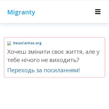
Migranty
Toggle
navigat
DeusCaritas.org
Хочеш змінити своє життя, але у
тебе нічого не виходить?
Переходь за посиланням!