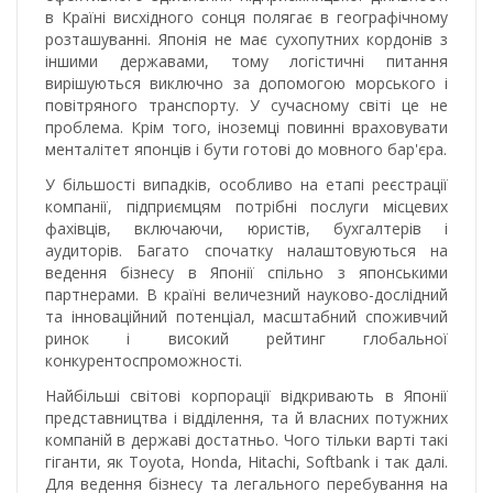
в Країні висхідного сонця полягає в географічному
розташуванні. Японія не має сухопутних кордонів з
іншими державами, тому логістичні питання
вирішуються виключно за допомогою морського і
повітряного транспорту. У сучасному світі це не
проблема. Крім того, іноземці повинні враховувати
менталітет японців і бути готові до мовного бар'єра.
У більшості випадків, особливо на етапі реєстрації
компанії, підприємцям потрібні послуги місцевих
фахівців, включаючи, юристів, бухгалтерів і
аудиторів. Багато спочатку налаштовуються на
ведення бізнесу в Японії спільно з японськими
партнерами. В країні величезний науково-дослідний
та інноваційний потенціал, масштабний споживчий
ринок і високий рейтинг глобальної
конкурентоспроможності.
Найбільші світові корпорації відкривають в Японії
представництва і відділення, та й власних потужних
компаній в державі достатньо. Чого тільки варті такі
гіганти, як Toyota, Honda, Hitachi, Softbank і так далі.
Для ведення бізнесу та легального перебування на