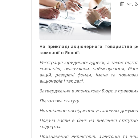
чт, 2
На прикладі акціонерного товариства р
компанії в Японії:
Реєстрація юридичної адреси, а також підгот
компанію, включаючи, найменування, бізнес
акцій, резервні фонди, імена та повнова
акціонерів і так далі.
Затвердження в японському Бюро з правових
Підготовка статуту.
Нотаріальне посвідчення установчих докумен
Подача заяви в банк на внесення статутног
свідоцтва.
Призначення директорів, аудиторів та інши