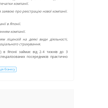
печатки компанії.
 заявою про реєстрацію нової компанії.
ії в Японії.
анням компанії.
ям ліцензій на деякі види діяльності,
соціального страхування.
ї) в Японії займає від 2-4 тижнів до 3
спеціалізованих посередників практично
ція бізнесу