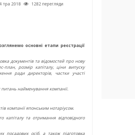
4 тра 2018
1282 перегляди
озглянемо основні етапи реєстрації
овка документів та відомостей про нову
-план, розмір капіталу, ціни випуску
ження ради директорів, частки участі
 питань найменування компанії.
тів компанії японським нотаріусом.
о капіталу та отримання відповідного
х посадових осіб, а також підготовка