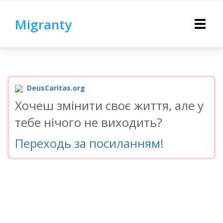
Migranty
Toggle
navigat
DeusCaritas.org
Хочеш змінити своє життя, але у
тебе нічого не виходить?
Переходь за посиланням!