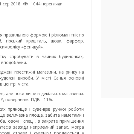
1 сер 2018
1044 перегляди
ься правильною формою і різноманітністю
, гірський кришталь, шовк, фарфор,
 символіку «фен-шуй».
тку спробувати в чайних будиночках,
и вподобаний.
еджені престижні магазини, на ринку на
удожні вироби. У місті Санья основні
 центрі міста.
ee, але поки лише в декількох магазинах.
NY, повернення ПДВ - 11%.
ких прянощів і сувенірів ручної роботи
 Це величезна площа, забита наметами і
ба, овочі і спеції, в закрите приміщення
катесів завжди неприємний запах, мокра
готові страви і сувеніри продаються у