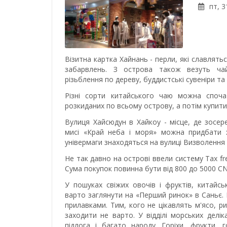
пт, 3
Візитна картка Хайнань - перли, які славлят
забарвлень. З острова також везуть чай
різьблення по дереву, буддистські сувеніри та
Різні сорти китайського чаю можна споча
розкиданих по всьому острову, а потім купит
Вулиця Хайсюдун в Хайкоу - місце, де зосер
мисі «Край неба і моря» можна придбати х
універмаги знаходяться на вулиці Визволення в
Не так давно на острові ввели систему Tax fr
Сума покупок повинна бути від 800 до 5000 C
У пошуках свіжих овочів і фруктів, китайсь
варто заглянути на «Перший ринок» в Саньє.
прилавками. Тим, кого не цікавлять м'ясо, ри
заходити не варто. У відділі морських делі
підлога і багато народу. Горіхи, фрукти, 