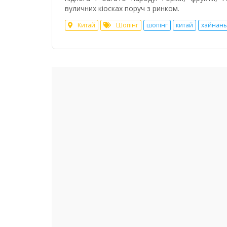
вуличних кіосках поруч з ринком.
Китай
Шопінг
шопінг
китай
хайнань