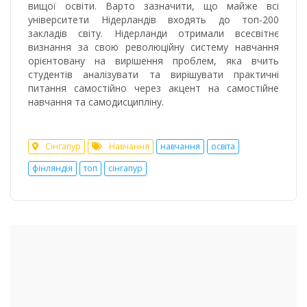
вищої освіти. Варто зазначити, що майже всі
університети Нідерландів входять до топ-200
закладів світу. Нідерланди отримали всесвітнє
визнання за свою революційну систему навчання
орієнтовану на вирішення проблем, яка вчить
студентів аналізувати та вирішувати практичні
питання самостійно через акцент на самостійне
навчання та самодисципліну.
Сінгапур
Навчання
навчання
освіта
фінляндія
топ
сінгапур