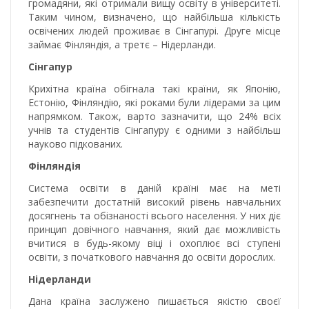
громадяни, які отримали вищу освіту в університеті.
Таким чином, визначено, що найбільша кількість
освічених людей проживає в Сінгапурі. Друге місце
займає Фінляндія, а третє – Нідерланди.
Сінгапур
Крихітна країна обігнала такі країни, як Японію,
Естонію, Фінляндію, які роками були лідерами за цим
напрямком. Також, варто зазначити, що 24% всіх
учнів та студентів Сінгапуру є одними з найбільш
науково підкованих.
Фінляндія
Система освіти в даній країні має на меті
забезпечити достатній високий рівень навчальних
досягнень та обізнаності всього населення. У них діє
принцип довічного навчання, який дає можливість
вчитися в будь-якому віці і охоплює всі ступені
освіти, з початкового навчання до освіти дорослих.
Нідерланди
Дана країна заслужено пишається якістю своєї