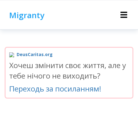
Migranty
Toggle
navigat
DeusCaritas.org
Хочеш змінити своє життя, але у
тебе нічого не виходить?
Переходь за посиланням!