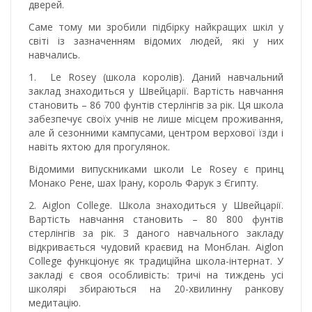
дверей.
Саме тому ми зробили підбірку найкращих шкіл у
світі із зазначенням відомих людей, які у них
навчались.
1. Le Rosey (школа королів). Даний навчальний
заклад знаходиться у Швейцарії. Вартість навчання
становить – 86 700 фунтів стерлінгів за рік. Ця школа
забезпечує своїх учнів не лише місцем проживання,
але й сезонними кампусами, центром верхової їзди і
навіть яхтою для прогулянок.
Відомими випускниками школи Le Rosey є принц
Монако Рене, шах Ірану, король Фарук з Єгипту.
2. Aiglon College. Школа знаходиться у Швейцарії.
Вартість навчання становить – 80 800 фунтів
стерлінгів за рік. З даного навчального закладу
відкривається чудовий краєвид на Монблан. Aiglon
College функціонує як традиційна школа-інтернат. У
закладі є своя особливість: тричі на тиждень усі
школярі збираються на 20-хвилинну ранкову
медитацію.