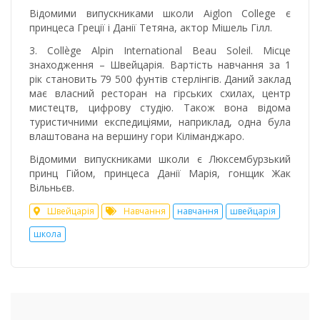
Відомими випускниками школи Aiglon College є
принцеса Греції і Данії Тетяна, актор Мішель Гілл.
3. Collège Alpin International Beau Soleil. Місце
знаходження – Швейцарія. Вартість навчання за 1
рік становить 79 500 фунтів стерлінгів. Даний заклад
має власний ресторан на гірських схилах, центр
мистецтв, цифрову студію. Також вона відома
туристичними експедиціями, наприклад, одна була
влаштована на вершину гори Кіліманджаро.
Відомими випускниками школи є Люксембурзький
принц Гійом, принцеса Данії Марія, гонщик Жак
Вільньєв.
Швейцарія
Навчання
навчання
швейцарія
школа